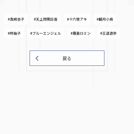
#真崎杏子
#天上院明日香
#十六夜アキ
#観月小鳥
#柊柚子
#ブルーエンジェル
#霧島ロミン
#王道遊歩
戻る