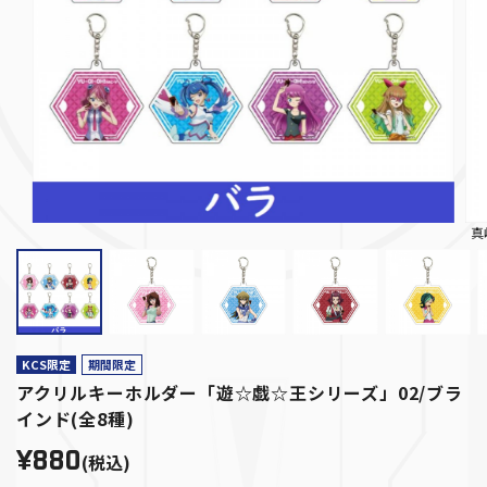
真
KCS限定
期間限定
アクリルキーホルダー「遊☆戯☆王シリーズ」02/ブラ
インド(全8種)
¥880
(税込)