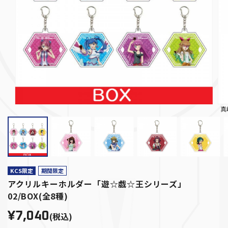
真
KCS限定
期間限定
アクリルキーホルダー「遊☆戯☆王シリーズ」
02/BOX(全8種)
¥7,040
(税込)