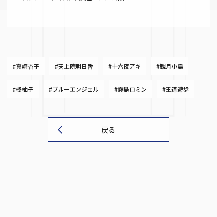
#真崎杏子
#天上院明日香
#十六夜アキ
#観月小鳥
#柊柚子
#ブルーエンジェル
#霧島ロミン
#王道遊歩
戻る