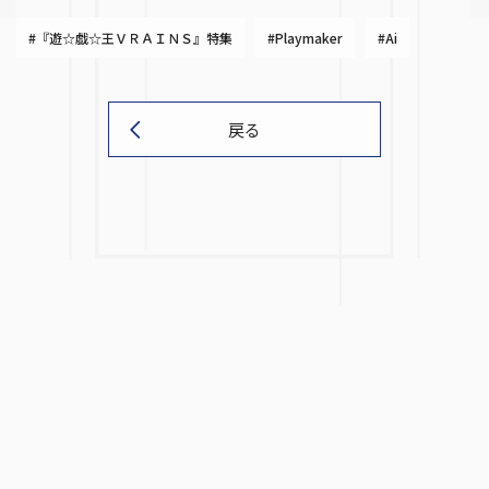
#『遊☆戯☆王ＶＲＡＩＮＳ』特集
#Playmaker
#Ai
戻る