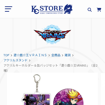
TOP
遊☆戯☆王ＶＲＡＩＮＳ
全商品
雑貨
アクリルスタンド
アクリルキーホルダー＆缶バッジセット「遊☆戯☆王VRAINS」（全2
種）