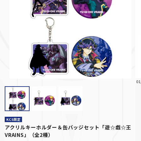
01
KCS限定
アクリルキーホルダー＆缶バッジセット「遊☆戯☆王
VRAINS」（全2種）