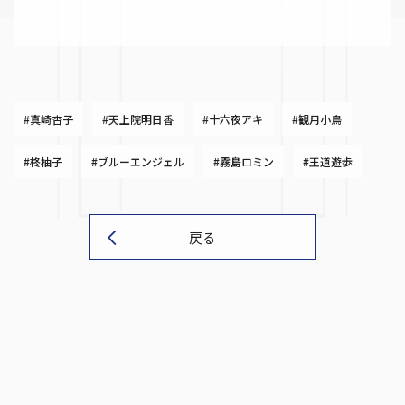
#真崎杏子
#天上院明日香
#十六夜アキ
#観月小鳥
#柊柚子
#ブルーエンジェル
#霧島ロミン
#王道遊歩
戻る