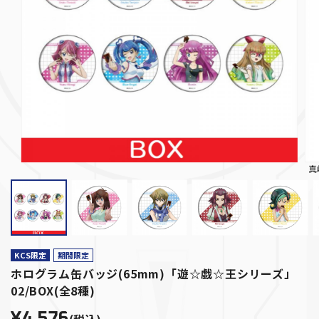
真
KCS限定
期間限定
ホログラム缶バッジ(65mm)「遊☆戯☆王シリーズ」
02/BOX(全8種)
¥4,576
(税込)