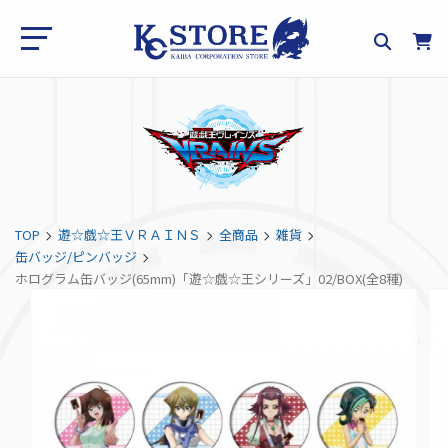
TOP
遊☆戯☆王ＶＲＡＩＮＳ
全商品
雑貨
缶バッジ/ピンバッジ
ホログラム缶バッジ(65mm)「遊☆戯☆王シリーズ」02/BOX(全8種)