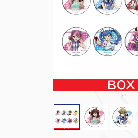
1
/
9