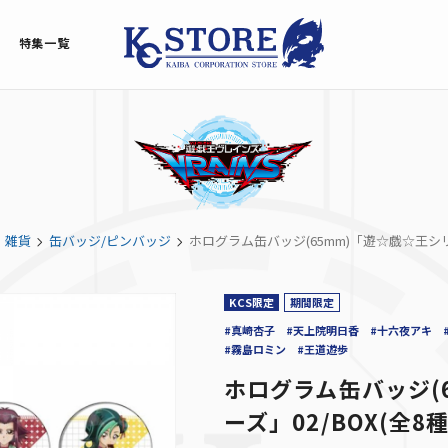
特集一覧
雑貨
缶バッジ/ピンバッジ
ホログラム缶バッジ(65mm)「遊☆戯☆王シリー
KCS限定
期間限定
#真崎杏子
#天上院明日香
#十六夜アキ
#霧島ロミン
#王道遊歩
ホログラム缶バッジ(
ーズ」02/BOX(全8種