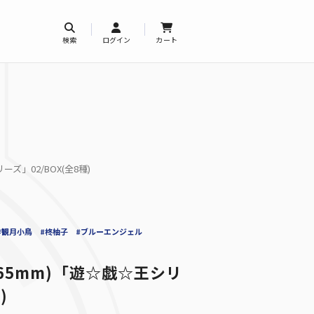
検索
ログイン
カート
ズ」02/BOX(全8種)
#観月小鳥
#柊柚子
#ブルーエンジェル
65mm)「遊☆戯☆王シリ
)