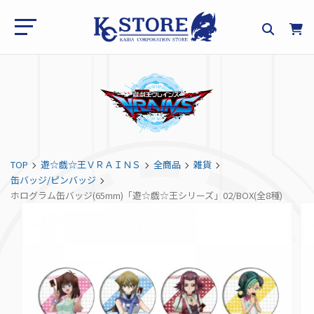
TOP
遊☆戯☆王ＶＲＡＩＮＳ
全商品
雑貨
缶バッジ/ピンバッジ
ホログラム缶バッジ(65mm)「遊☆戯☆王シリーズ」02/BOX(全8種)