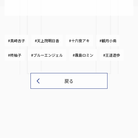
#真崎杏子
#天上院明日香
#十六夜アキ
#観月小鳥
#柊柚子
#ブルーエンジェル
#霧島ロミン
#王道遊歩
戻る