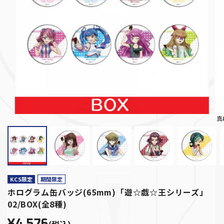
真
KCS限定
期間限定
ホログラム缶バッジ(65mm)「遊☆戯☆王シリーズ」
02/BOX(全8種)
¥4,576
(税込)