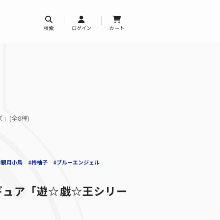
検索
ログイン
カート
(全8種)
#観月小鳥
#柊柚子
#ブルーエンジェル
ギュア「遊☆戯☆王シリー