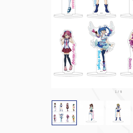
1
/
9