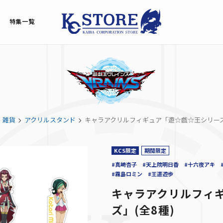
特集一覧
雑貨
アクリルスタンド
キャラアクリルフィギュア「遊☆戯☆王シリーズ」
KCS限定
期間限定
#真崎杏子
#天上院明日香
#十六夜アキ
#霧島ロミン
#王道遊歩
キャラアクリルフィ
ズ」(全8種)