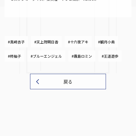
#真崎杏子
#天上院明日香
#十六夜アキ
#観月小鳥
#柊柚子
#ブルーエンジェル
#霧島ロミン
#王道遊歩
戻る