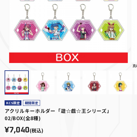
真
KCS限定
期間限定
アクリルキーホルダー「遊☆戯☆王シリーズ」
02/BOX(全8種)
¥7,040
(税込)