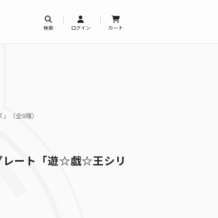
検索
ログイン
カート
ズ」（全8種）
プレート「遊☆戯☆王シリ