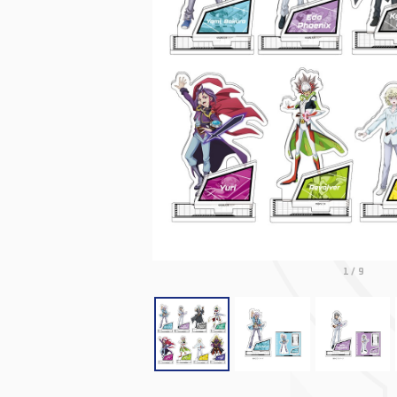
1
/
9