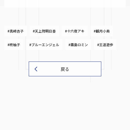
#真崎杏子
#天上院明日香
#十六夜アキ
#観月小鳥
#柊柚子
#ブルーエンジェル
#霧島ロミン
#王道遊歩
戻る