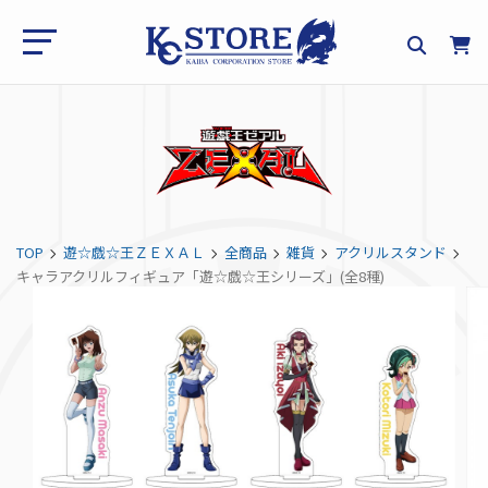
TOP
遊☆戯☆王ＺＥＸＡＬ
全商品
雑貨
アクリルスタンド
キャラアクリルフィギュア「遊☆戯☆王シリーズ」(全8種)