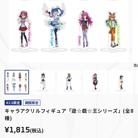
真
KCS限定
期間限定
キャラアクリルフィギュア「遊☆戯☆王シリーズ」(全8
種)
¥1,815
(税込)