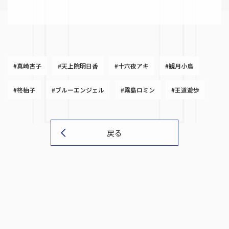
#真崎杏子
#天上院明日香
#十六夜アキ
#観月小鳥
#柊柚子
#ブルーエンジェル
#霧島ロミン
#王道遊歩
戻る