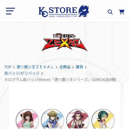
TOP
遊☆戯☆王ＺＥＸＡＬ
全商品
雑貨
缶バッジ/ピンバッジ
ホログラム缶バッジ(65mm)「遊☆戯☆王シリーズ」02/BOX(全8種)