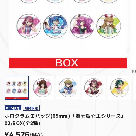
真
KCS限定
期間限定
ホログラム缶バッジ(65mm)「遊☆戯☆王シリーズ」
02/BOX(全8種)
¥4,576
(税込)