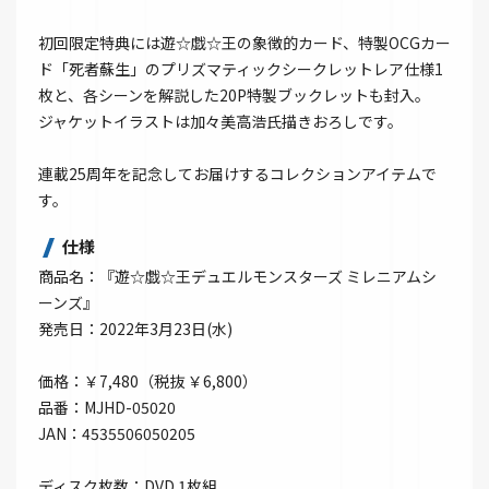
初回限定特典には遊☆戯☆王の象徴的カード、特製OCGカー
ド「死者蘇生」のプリズマティックシークレットレア仕様1
枚と、各シーンを解説した20P特製ブックレットも封入。
ジャケットイラストは加々美高浩氏描きおろしです。
連載25周年を記念してお届けするコレクションアイテムで
す。
仕様
商品名：『遊☆戯☆王デュエルモンスターズ ミレニアムシ
ーンズ』
発売日：2022年3月23日(水)
価格：￥7,480（税抜 ￥6,800）
品番：MJHD-05020
JAN：4535506050205
ディスク枚数：DVD 1枚組