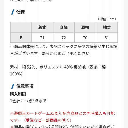
仕様
（単位：cm）
着丈
身幅
肩幅
袖丈
F
71
72
70
51
※商品個体差により、表記スペックに多少の誤差が生じる場
合がございます。あらかじめご了承ください。
素材：綿 52％、ポリエステル 48％ 裏起毛（表糸：綿
100％）
注意事項
購入制限
1会計につき3点まで
※遊戯王カードゲーム25周年記念商品との同時購入も可能
です。（受注など一部商品を除く）
※
商品の発送まで1～2週間ほどお時間をいただく場合がご