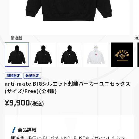
闇遊戯
海
期間限定
数量限定
arti-mate BIGシルエット刺繍パーカーユニセックス
(サイズ/Free)(全4種)
¥9,900
(税込)
商品詳細
闇遊戯：胸元に千年パズルとDUELISTをデザインしたシン