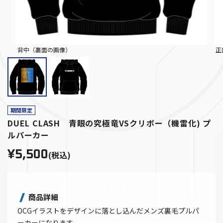
背中（裏面の画像）
正
期間限定
DUEL CLASH 青眼の究極竜VSクリボー（機雷化) プ
ルパーカー
¥5,500
(税込)
商品詳細
OCGイラストをデザインに落とし込んだメンズ裏毛プルパ
ーカーになります。