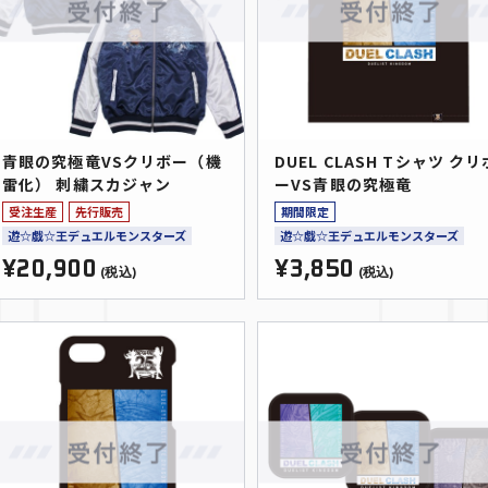
青眼の究極竜VSクリボー（機
DUEL CLASH Tシャツ クリ
雷化） 刺繍スカジャン
ーVS青眼の究極竜
受注生産
先行販売
期間限定
遊☆戯☆王デュエルモンスターズ
遊☆戯☆王デュエルモンスターズ
¥20,900
¥3,850
(税込)
(税込)