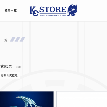
特集一覧
品一覧
検索結果
18件
#青眼の究極竜