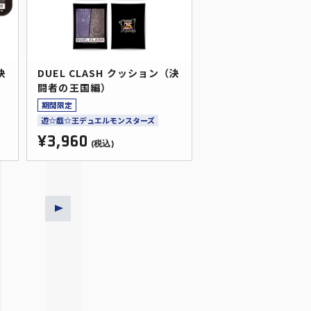
決
DUEL CLASH クッション（決
闘者の王国編）
期間限定
遊☆戯☆王デュエルモンスターズ
¥3,960
(税込)