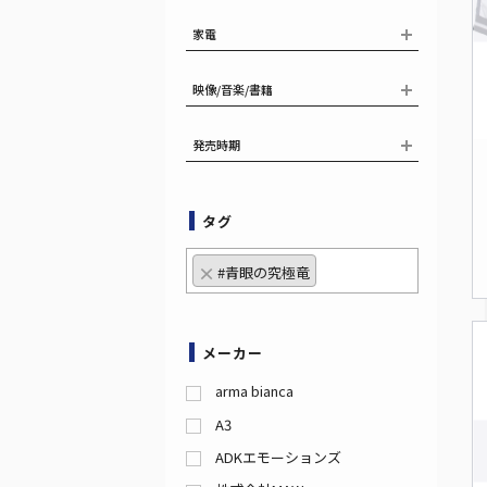
家電
映像/音楽/書籍
発売時期
タグ
×
#青眼の究極竜
メーカー
arma bianca
A3
ADKエモーションズ