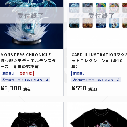
MONSTERS CHRONICLE
CARD ILLUSTRATIONマグ
遊☆戯☆王デュエルモンスタ
ットコレクションA（全10
ーズ 青眼の究極竜
種）
期間限定
受注生産
期間限定
遊☆戯☆王デュエルモンスターズ
遊☆戯☆王デュエルモンスターズ
¥6,380
¥550
(税込)
(税込)