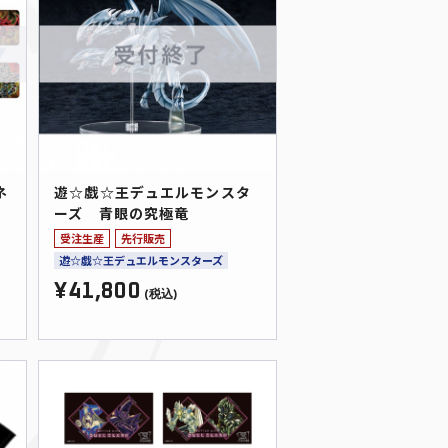
ネ
遊☆戯☆王デュエルモンスタ
ーズ 青眼の究極竜
受注生産
先行販売
遊☆戯☆王デュエルモンスターズ
¥41,800
(税込)