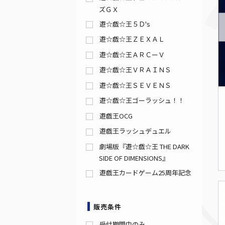
ズＧＸ
遊☆戯☆王５Ｄ's
遊☆戯☆王ＺＥＸＡＬ
遊☆戯☆王ＡＲＣーＶ
遊☆戯☆王ＶＲＡＩＮＳ
遊☆戯☆王ＳＥＶＥＮＳ
遊☆戯☆王ゴーラッシュ！！
遊戯王OCG
遊戯王ラッシュデュエル
劇場版『遊☆戯☆王 THE DARK
SIDE OF DIMENSIONS』
遊戯王カードゲーム25周年記念
販売条件
受付期間中のみ