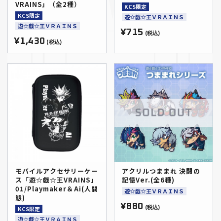
VRAINS」（全2種）
KCS限定
KCS限定
遊☆戯☆王ＶＲＡＩＮＳ
遊☆戯☆王ＶＲＡＩＮＳ
¥715
(税込)
¥1,430
(税込)
モバイルアクセサリーケー
アクリルつままれ 決闘の
ス「遊☆戯☆王VRAINS」
記憶Ver.(全6種)
01/Playmaker＆Ai(人間
遊☆戯☆王ＶＲＡＩＮＳ
態)
¥880
KCS限定
(税込)
遊☆戯☆王ＶＲＡＩＮＳ