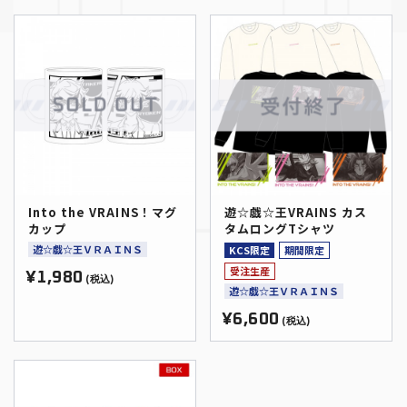
Into the VRAINS！マグ
遊☆戯☆王VRAINS カス
カップ
タムロングTシャツ
遊☆戯☆王ＶＲＡＩＮＳ
KCS限定
期間限定
受注生産
¥1,980
(税込)
遊☆戯☆王ＶＲＡＩＮＳ
¥6,600
(税込)