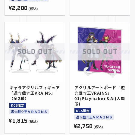
¥2,200
(税込)
キャラアクリルフィギュア
アクリルアートボード「遊
「遊☆戯☆王VRAINS」
☆戯☆王VRAINS」
（全2種）
01/Playmaker＆Ai(人間
態)
KCS限定
KCS限定
遊☆戯☆王ＶＲＡＩＮＳ
遊☆戯☆王ＶＲＡＩＮＳ
¥1,815
(税込)
¥2,750
(税込)