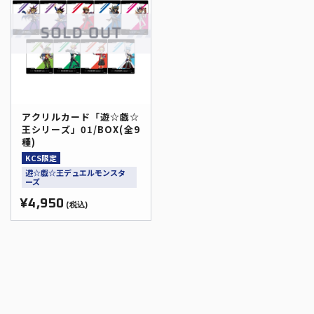
アクリルカード「遊☆戯☆
王シリーズ」01/BOX(全9
種)
KCS限定
遊☆戯☆王デュエルモンスタ
ーズ
¥4,950
(税込)