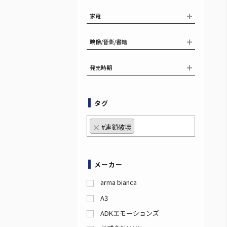
家電
映像/音楽/書籍
発売時期
タグ
×
#連鎖破壊
メーカー
arma bianca
A3
ADKエモーションズ