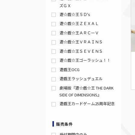
ズＧＸ
遊☆戯☆王５Ｄ's
遊☆戯☆王ＺＥＸＡＬ
遊☆戯☆王ＡＲＣーＶ
遊☆戯☆王ＶＲＡＩＮＳ
遊☆戯☆王ＳＥＶＥＮＳ
遊☆戯☆王ゴーラッシュ！！
遊戯王OCG
遊戯王ラッシュデュエル
劇場版『遊☆戯☆王 THE DARK
SIDE OF DIMENSIONS』
遊戯王カードゲーム25周年記念
販売条件
受付期間中のみ