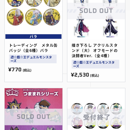
トレーディング メタル缶
描き下ろし アクリルスタ
バッジ（全6種）バラ
ンド（大） オフモードの
決闘者Ver.（全4種）
遊☆戯☆王デュエルモンスタ
ーズ
遊☆戯☆王デュエルモンスタ
ーズ
¥770
(税込)
¥2,530
(税込)