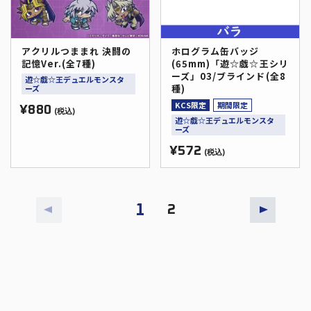
アクリルつままれ 決闘の
ホログラム缶バッジ
記憶Ver.(全7種)
(65mm)「遊☆戯☆王シリ
ーズ」03/ブラインド(全8
遊☆戯☆王デュエルモンスタ
種)
ーズ
KCS限定
期間限定
¥880
(税込)
遊☆戯☆王デュエルモンスタ
ーズ
¥572
(税込)
1
2