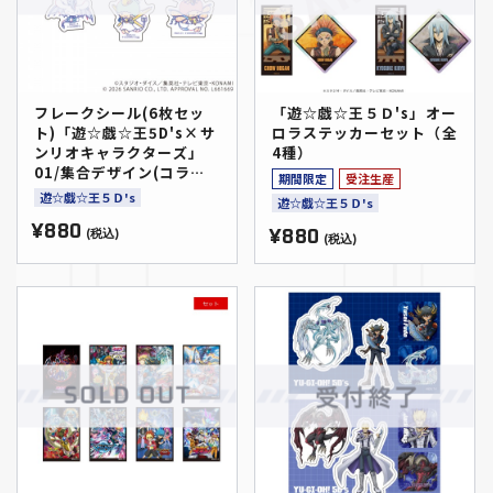
フレークシール(6枚セッ
「遊☆戯☆王５Ｄ's」オー
ト)「遊☆戯☆王5D's×サ
ロラステッカーセット（全
ンリオキャラクターズ」
4種）
01/集合デザイン(コラボ
期間限定
受注生産
イラスト)
遊☆戯☆王５Ｄ's
遊☆戯☆王５Ｄ's
¥880
¥880
(税込)
(税込)