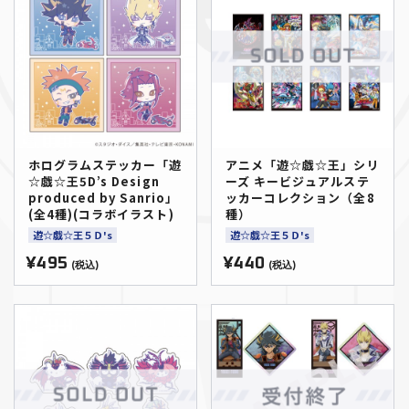
ホログラムステッカー「遊
アニメ「遊☆戯☆王」シリ
☆戯☆王5D’s Design
ーズ キービジュアルステ
produced by Sanrio」
ッカーコレクション（全8
(全4種)(コラボイラスト)
種）
遊☆戯☆王５Ｄ's
遊☆戯☆王５Ｄ's
¥495
¥440
(税込)
(税込)