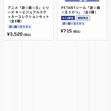
アニメ「遊☆戯☆王」シリ
PETANTシール「遊☆戯
ーズ キービジュアルステ
☆王５Ｄ's」（全2種）
ッカーコレクションセット
KCS限定
期間限定
（全8種）
遊☆戯☆王５Ｄ's
遊☆戯☆王５Ｄ's
¥715
(税込)
¥3,520
(税込)