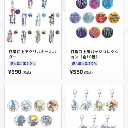
召喚口上アクリルキーホル
召喚口上缶バッジコレクシ
ダー
ョン（全10種）
遊☆戯☆王５Ｄ's
遊☆戯☆王５Ｄ's
¥990
¥550
(税込)
(税込)