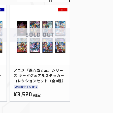
ー
アニメ「遊☆戯☆王」シリー
ー
ズ キービジュアルステッカー
コレクションセット（全8種）
遊☆戯☆王５Ｄ's
¥3,520
(税込)