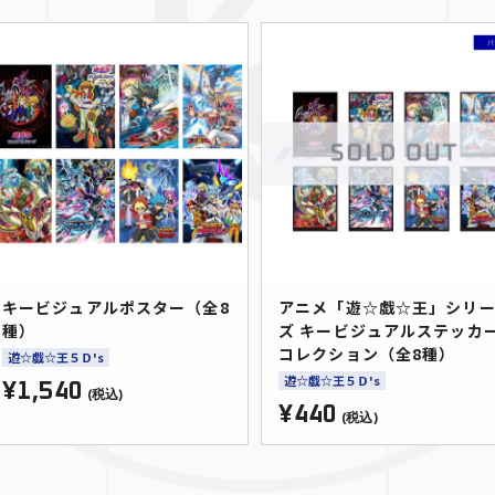
キービジュアルポスター（全8
アニメ「遊☆戯☆王」シリ
種）
ズ キービジュアルステッカ
コレクション（全8種）
遊☆戯☆王５Ｄ's
遊☆戯☆王５Ｄ's
¥1,540
(税込)
¥440
(税込)