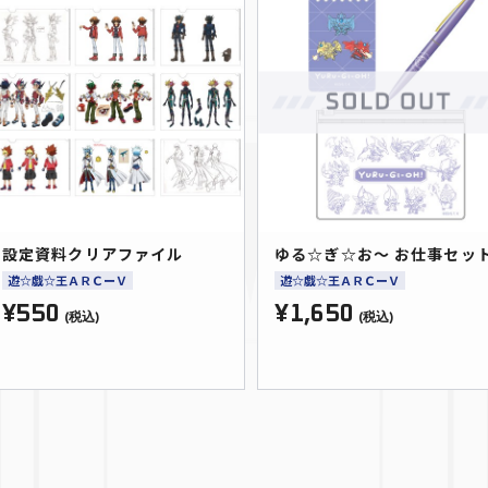
設定資料クリアファイル
ゆる☆ぎ☆お～ お仕事セッ
遊☆戯☆王ＡＲＣーＶ
遊☆戯☆王ＡＲＣーＶ
¥550
¥1,650
(税込)
(税込)