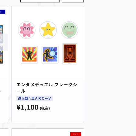
ー
エンタメデュエル フレークシ
ー
ール
遊☆戯☆王ＡＲＣーＶ
¥1,100
(税込)