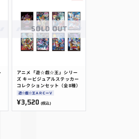
ト
アニメ「遊☆戯☆王」シリー
ズ キービジュアルステッカー
コレクションセット（全8種）
遊☆戯☆王ＡＲＣーＶ
¥3,520
(税込)