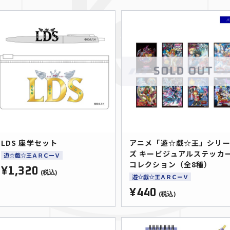
LDS 座学セット
アニメ「遊☆戯☆王」シリ
ズ キービジュアルステッカ
遊☆戯☆王ＡＲＣーＶ
コレクション（全8種）
¥1,320
(税込)
遊☆戯☆王ＡＲＣーＶ
¥440
(税込)