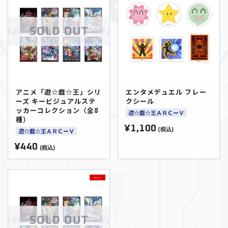
アニメ「遊☆戯☆王」シリ
エンタメデュエル フレー
ーズ キービジュアルステ
クシール
ッカーコレクション（全8
遊☆戯☆王ＡＲＣーＶ
種）
¥1,100
遊☆戯☆王ＡＲＣーＶ
(税込)
¥440
(税込)