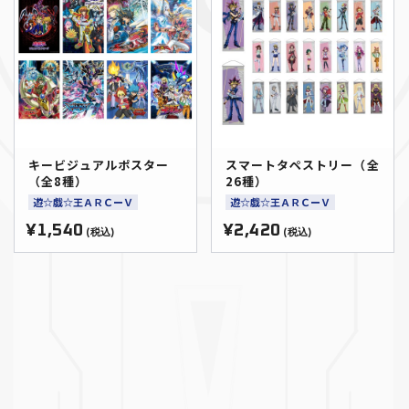
キービジュアルポスター
スマートタペストリー（全
（全8種）
26種）
遊☆戯☆王ＡＲＣーＶ
遊☆戯☆王ＡＲＣーＶ
¥1,540
¥2,420
(税込)
(税込)