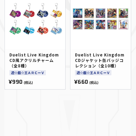
Duelist Live Kingdom
Duelist Live Kingdom
CD風アクリルチャーム
CDジャケット缶バッジコ
（全8種）
レクション（全10種）
遊☆戯☆王ＡＲＣーＶ
遊☆戯☆王ＡＲＣーＶ
¥990
¥660
(税込)
(税込)