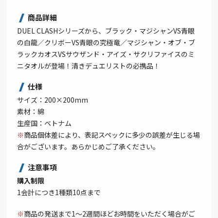
商品詳細
DUEL CLASHシリーズから、ブラック・マジシャンVS青眼
の白龍／クリボーVS青眼の究極竜／マジシャン・オブ・ブ
ラックカオスVSサウザンド・アイズ・サクリファイスのミ
ニタオルが登場！清きデュエリストの必携品！
仕様
サイズ：200×200mm
素材：綿
生産国：ベトナム
※
商品個体差により、表記スペックに多少の誤差が生じる場
合がございます。あらかじめご了承ください。
注意事項
購入制限
1会計につき1種類10点まで
※
商品の発送まで1～2週間ほどお時間をいただく場合がご