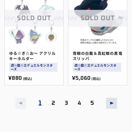
ゆる☆ぎ☆お～ アクリル
青眼の白龍＆真紅眼の黒竜
キーホルダー
スリッパ
遊☆戯☆王デュエルモンスタ
遊☆戯☆王デュエルモンスタ
ーズ
ーズ
¥880
¥5,060
(税込)
(税込)
1
2
3
4
5