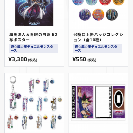
海馬瀬人＆青眼の白龍 B2
召喚口上缶バッジコレクシ
布ポスター
ョン（全10種）
遊☆戯☆王デュエルモンスタ
遊☆戯☆王デュエルモンスタ
ーズ
ーズ
¥3,300
¥550
(税込)
(税込)