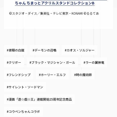
ちゃん ちまっとアクリルスタンドコレクションB
©スタジオ・ダイス／集英社・テレビ東京・KONAMI ©るるてあ
#青眼の白龍
#デーモンの召喚
#カオス・ソルジャー
#クリボー
#ブラック・マジシャン・ガール
#ラーの翼神竜
#フレンドシップ
#ホーリー・エルフ
#時の魔術師
#サイレント・ソードマン
#漫画「遊☆戯☆王」連載開始25周年記念商品
#コウペンちゃんコラボ