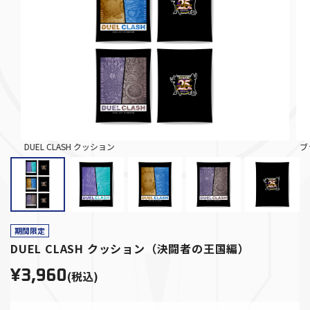
DUEL CLASH クッション
ブ
期間限定
DUEL CLASH クッション（決闘者の王国編）
¥3,960
(税込)