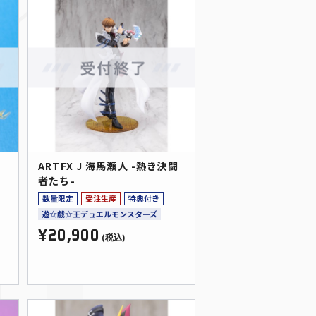
ARTFX J 海馬瀬人 -熱き決闘
タ
者たち-
数量限定
受注生産
特典付き
遊☆戯☆王デュエルモンスターズ
¥20,900
(税込)