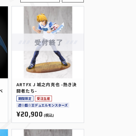
ARTFX J 城之内克也 -熱き決
オベ
闘者たち-
期間限定
受注生産
遊☆戯☆王デュエルモンスターズ
¥20,900
(税込)