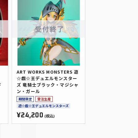
遊
ART WORKS MONSTERS 遊
ー
☆戯☆王デュエルモンスター
ド
ズ 竜騎士ブラック・マジシャ
ン・ガール
期間限定
受注生産
遊☆戯☆王デュエルモンスターズ
¥24,200
(税込)