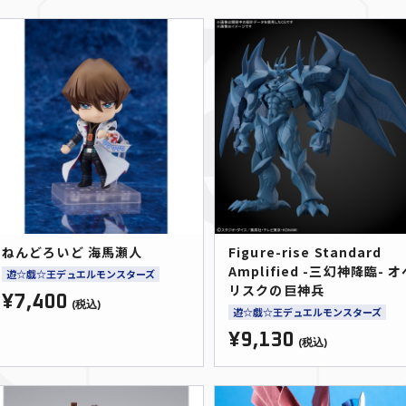
ねんどろいど 海馬瀬人
Figure-rise Standard
Amplified -三幻神降臨- 
遊☆戯☆王デュエルモンスターズ
リスクの巨神兵
¥7,400
(税込)
遊☆戯☆王デュエルモンスターズ
¥9,130
(税込)