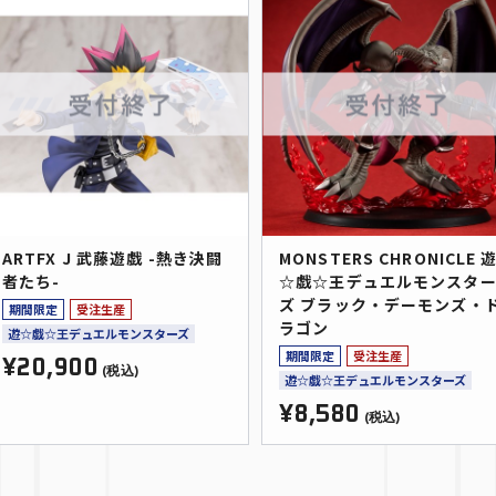
ARTFX J 武藤遊戯 -熱き決闘
MONSTERS CHRONICLE 
者たち-
☆戯☆王デュエルモンスタ
ズ ブラック・デーモンズ・
期間限定
受注生産
ラゴン
遊☆戯☆王デュエルモンスターズ
期間限定
受注生産
¥20,900
(税込)
遊☆戯☆王デュエルモンスターズ
¥8,580
(税込)