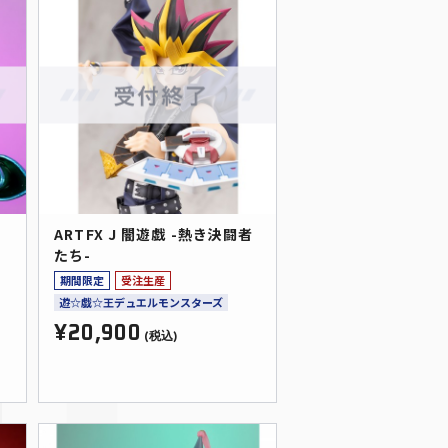
ARTFX J 闇遊戯 -熱き決闘者
タ
たち-
期間限定
受注生産
遊☆戯☆王デュエルモンスターズ
¥20,900
(税込)