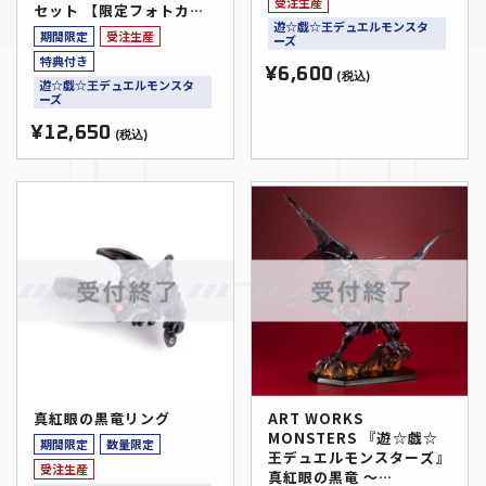
受注生産
セット 【限定フォトカー
遊☆戯☆王デュエルモンスタ
ド付き】
期間限定
受注生産
ーズ
特典付き
¥6,600
(税込)
遊☆戯☆王デュエルモンスタ
ーズ
¥12,650
(税込)
真紅眼の黒竜リング
ART WORKS
MONSTERS 『遊☆戯☆
期間限定
数量限定
王デュエルモンスターズ』
受注生産
真紅眼の黒竜 ～