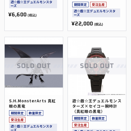
遊☆戯☆王デュエルモンスタ
Holographic Edition
期間限定
受注生産
ーズ
～
遊☆戯☆王デュエルモンスタ
¥6,600
ーズ
(税込)
¥22,000
(税込)
S.H.MonsterArts 真紅
遊☆戯☆王デュエルモンス
眼の黒竜
ターズ×セイコー腕時計
（真紅眼の黒竜）
期間限定
数量限定
期間限定
数量限定
受注生産
受注生産
遊☆戯☆王デュエルモンスタ
ーズ