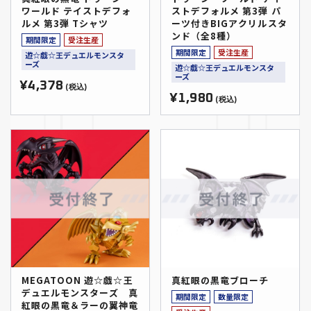
ワールド テイストデフォ
ストデフォルメ 第3弾 パ
ルメ 第3弾 Tシャツ
ーツ付きBIGアクリルスタ
ンド（全8種）
期間限定
受注生産
期間限定
受注生産
遊☆戯☆王デュエルモンスタ
ーズ
遊☆戯☆王デュエルモンスタ
ーズ
¥4,378
(税込)
¥1,980
(税込)
MEGATOON 遊☆戯☆王
真紅眼の黒竜ブローチ
デュエルモンスターズ 真
期間限定
数量限定
紅眼の黒竜＆ラーの翼神竜