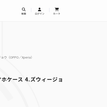
検索
ログイン
カート
ウ（OPPO／Xperia）
ホケース 4.ズウィージョ
）