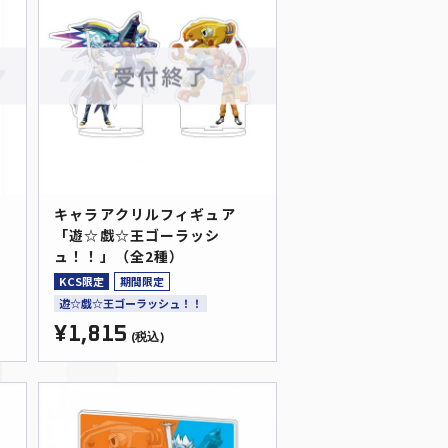
バ
キャラアクリルフィギュア
ー
「遊☆戯☆王ゴーラッシ
ュ！！」（全2種）
KCS限定
期間限定
遊☆戯☆王ゴーラッシュ！！
¥1,815
(税込)