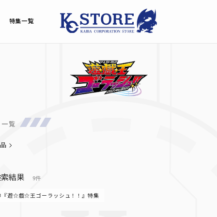
特集一覧
品一覧
品
検索結果
9件
#『遊☆戯☆王ゴーラッシュ！！』特集