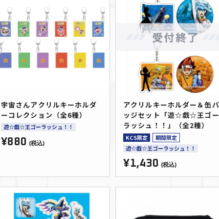
宇宙さんアクリルキーホルダ
アクリルキーホルダー＆缶
ーコレクション（全6種）
ッジセット「遊☆戯☆王ゴ
ラッシュ！！」（全2種）
遊☆戯☆王ゴーラッシュ！！
KCS限定
期間限定
¥880
(税込)
遊☆戯☆王ゴーラッシュ！！
¥1,430
(税込)