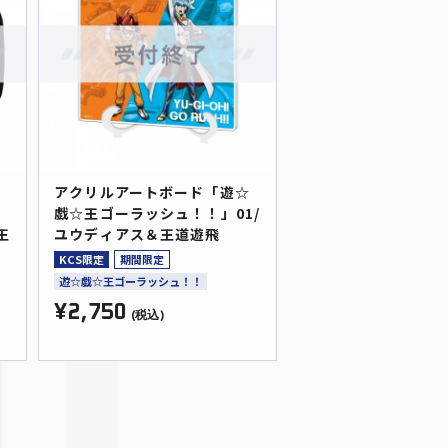
ス
アクリルアートボード「遊☆
戯☆王ゴーラッシュ！！」01/
王
ユウディアス＆王道遊飛
KCS限定
期間限定
遊☆戯☆王ゴーラッシュ！！
¥2,750
(税込)