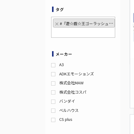
タグ
×
#『遊☆戯☆王ゴーラッシュ！！』特集
メーカー
A3
ADKエモーションズ
株式会社MAW
株式会社コスパ
バンダイ
ベルハウス
CS plus