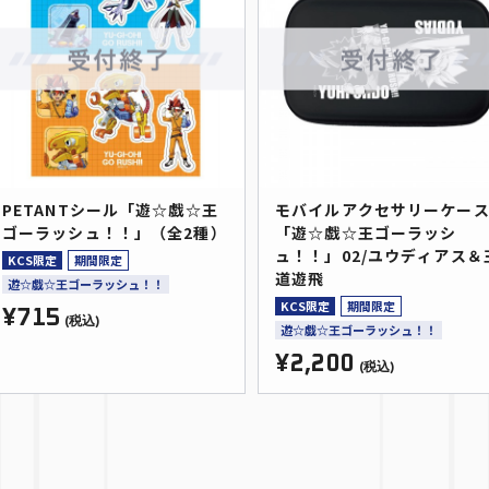
PETANTシール「遊☆戯☆王
モバイルアクセサリーケー
ゴーラッシュ！！」（全2種）
「遊☆戯☆王ゴーラッシ
ュ！！」02/ユウディアス＆
KCS限定
期間限定
道遊飛
遊☆戯☆王ゴーラッシュ！！
KCS限定
期間限定
¥715
(税込)
遊☆戯☆王ゴーラッシュ！！
¥2,200
(税込)