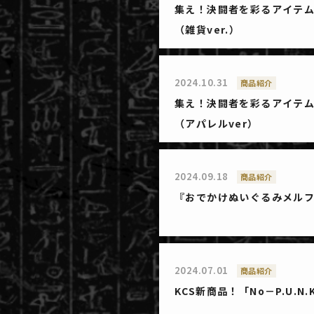
集え！決闘者を彩るアイテムたちよ！
（雑貨ver.）
2024.10.31
商品紹介
集え！決闘者を彩るアイテムたちよ！
（アパレルver）
2024.09.18
商品紹介
『おでかけぬいぐるみメル
2024.07.01
商品紹介
KCS新商品！「No－P.U.