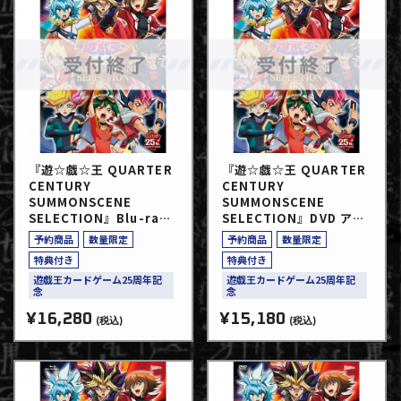
『遊☆戯☆王 QUARTER
『遊☆戯☆王 QUARTER
CENTURY
CENTURY
SUMMONSCENE
SUMMONSCENE
SELECTION』Blu-ray
SELECTION』DVD アク
アクリルスタンド8個セッ
リルスタンド8個セット付
予約商品
数量限定
予約商品
数量限定
ト付限定版
限定版
特典付き
特典付き
遊戯王カードゲーム25周年記
遊戯王カードゲーム25周年記
念
念
¥16,280
¥15,180
(税込)
(税込)