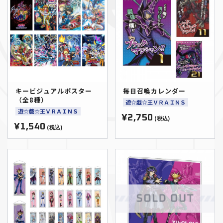
キービジュアルポスター
毎日召喚カレンダー
（全8種）
遊☆戯☆王ＶＲＡＩＮＳ
遊☆戯☆王ＶＲＡＩＮＳ
¥2,750
(税込)
¥1,540
(税込)