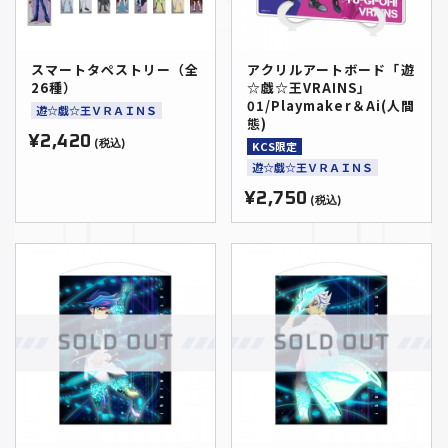
スマートタペストリー（全
アクリルアートボード「遊
26種）
☆戯☆王VRAINS」
01/Playmaker＆Ai(人間
遊☆戯☆王ＶＲＡＩＮＳ
態)
¥2,420
(税込)
KCS限定
遊☆戯☆王ＶＲＡＩＮＳ
¥2,750
(税込)