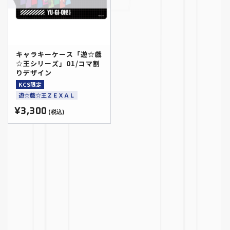
キャラキーケース「遊☆戯
☆王シリーズ」01/コマ割
りデザイン
KCS限定
遊☆戯☆王ＺＥＸＡＬ
¥3,300
(税込)