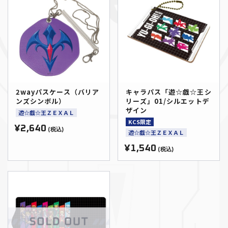
2wayパスケース（バリア
キャラパス「遊☆戯☆王シ
ンズシンボル）
リーズ」01/シルエットデ
ザイン
遊☆戯☆王ＺＥＸＡＬ
KCS限定
¥2,640
(税込)
遊☆戯☆王ＺＥＸＡＬ
¥1,540
(税込)