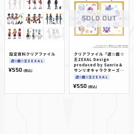
設定資料クリアファイル
クリアファイル「遊☆戯☆
王ZEXAL Design
遊☆戯☆王ＺＥＸＡＬ
produced by Sanrio＆
¥550
サンリオキャラクターズコ
(税込)
ラボ」01/集合デザイン
遊☆戯☆王ＺＥＸＡＬ
(コラボイラスト)
¥550
(税込)