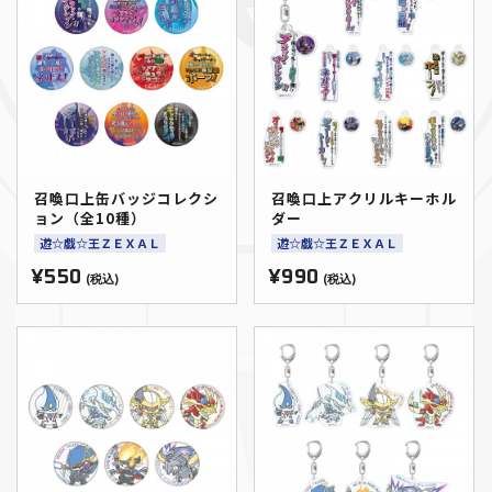
召喚口上缶バッジコレクシ
召喚口上アクリルキーホル
ョン（全10種）
ダー
遊☆戯☆王ＺＥＸＡＬ
遊☆戯☆王ＺＥＸＡＬ
¥550
¥990
(税込)
(税込)