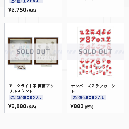
遊☆戯☆王ＺＥＸＡＬ
¥2,750
(税込)
アークライト家 両面アク
ナンバーズステッカーシー
リルスタンド
ト
遊☆戯☆王ＺＥＸＡＬ
遊☆戯☆王ＺＥＸＡＬ
¥3,080
¥880
(税込)
(税込)