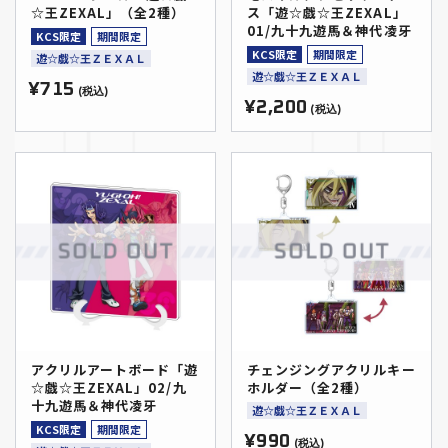
☆王ZEXAL」（全2種）
ス「遊☆戯☆王ZEXAL」
01/九十九遊馬＆神代凌牙
KCS限定
期間限定
KCS限定
期間限定
遊☆戯☆王ＺＥＸＡＬ
遊☆戯☆王ＺＥＸＡＬ
¥715
(税込)
¥2,200
(税込)
アクリルアートボード「遊
チェンジングアクリルキー
☆戯☆王ZEXAL」02/九
ホルダー（全2種）
十九遊馬＆神代凌牙
遊☆戯☆王ＺＥＸＡＬ
KCS限定
期間限定
¥990
(税込)