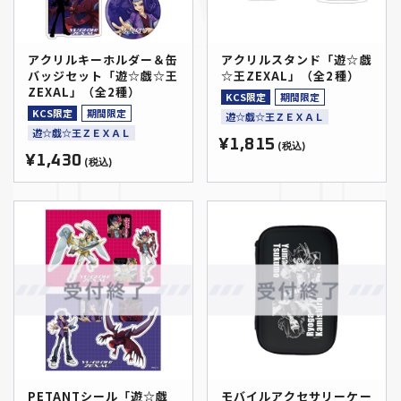
アクリルキーホルダー＆缶
アクリルスタンド「遊☆戯
バッジセット「遊☆戯☆王
☆王ZEXAL」（全2種）
ZEXAL」（全2種）
KCS限定
期間限定
KCS限定
期間限定
遊☆戯☆王ＺＥＸＡＬ
遊☆戯☆王ＺＥＸＡＬ
¥1,815
(税込)
¥1,430
(税込)
PETANTシール「遊☆戯
モバイルアクセサリーケー