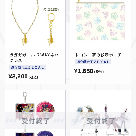
ガガガガール ２WAYネッ
トロン一家の紋章ポーチ
クレス
遊☆戯☆王ＺＥＸＡＬ
遊☆戯☆王ＺＥＸＡＬ
¥1,650
(税込)
¥2,200
(税込)