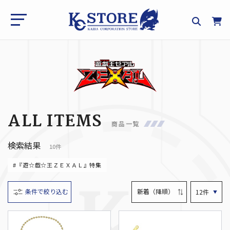
ALL ITEMS
商品一覧
検索結果
10件
#『遊☆戯☆王ＺＥＸＡＬ』特集
条件で絞り込む