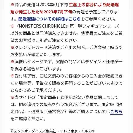
※
商品の発送は
2023年6月下旬
生産上の都合により配送遅
延が発生したため2023年7月下旬
の発送を予定しておりま
す。
配送遅延についての詳細はこちら
をご参照ください。
※
『MONSTERS CHRONICLE』第一弾フィギュアシリーズ
以外の商品とは同時購入できません。他商品のご注文をご希
望のお客様は、別途ご注文ください。
※
クレジットカード決済をご利用の場合、ご注文完了時点で
お支払いが確定いたします。
※
画像はイメージです。実際の商品とはデザイン・仕様が一
部異なる場合がございます。
※
受付終了後、ご注文済みのお客様からのご入金が確認でき
ない場合等、予告なく販売を再開することがございますので
あらかじめご了承ください。
※
当サイトの「限定商品」と明記がない商品に関しまして
は、他の流通での販売を行う場合がございます。限定版（限
定商品）・通常版（通常商品）等のご購入については
こちら
をご確認ください。
©スタジオ・ダイス／集英社・テレビ東京・KONAMI